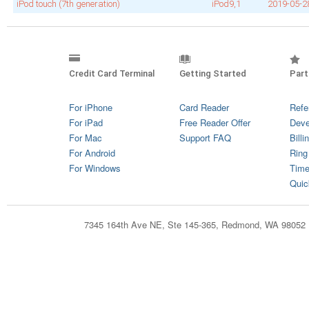
iPod touch (7th generation)
iPod9,1
2019‑05‑2
Credit Card Terminal
Getting Started
Part
For iPhone
Card Reader
Refe
For iPad
Free Reader Offer
Deve
For Mac
Support FAQ
Billi
For Android
Ring
For Windows
Time
Quic
7345 164th Ave NE, Ste 145-365, Redmond, WA 98052